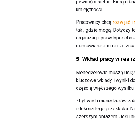
pewności siebie. Biorą udzia
umiejętności.
Pracownicy chcą
rozwijać i
taki, gdzie mogą. Dotyczy t
organizacji, prawdopodobni
rozmawiasz z nimi i że znas
5. Wkład pracy w reali
Menedżerowie muszą usiąść
kluczowe wkłady i wyniki d
częścią większego wysiłku n
Zbyt wielu menedżerów zakła
i dokona tego przeskoku. Ni
szerszym obrazem. Jeśli nie