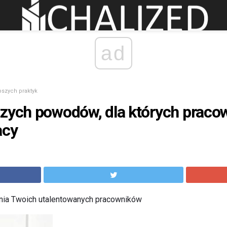
ad
pszych praktyk
szych powodów, dla których praco
acy
ania Twoich utalentowanych pracowników