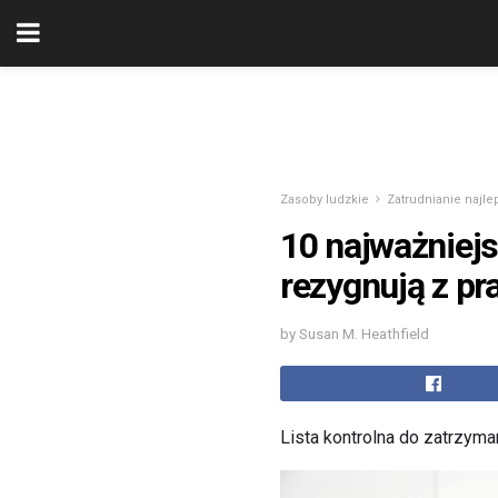
Zasoby ludzkie
Zatrudnianie najle
10 najważniej
rezygnują z pr
by Susan M. Heathfield
Lista kontrolna do zatrzym