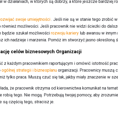
ł w działaniach, w których są dobrzy, a które jeszcze bardziej ro
 rozwijać swoje umiejętności
. Jeśli nie są w stanie tego zrobić 
o również możliwości. Jeśli pracownik nie widzi ścieżki do dal
e będzie szukał możliwości
rozwoju kariery
lub awansu w innym m
z ich nadzieje i marzenia. Pomóż im stworzyć jasno określoną śc
zację celów biznesowych Organizacji
 z każdym pracownikiem raportującym i omówić istotność pracy
o
ogólnej strategii i biznesplanu
organizacji. Pracownicy muszą cz
iż tylko praca. Muszą czuć się tak, jakby miały znaczenie w sze
da, że ​​pracownik otrzyma od kierownictwa komunikat na temat w
e robią tego. Nie mogą. Potrzebują twojej pomocy, aby zrozumie
 są częścią tego, stracisz je.