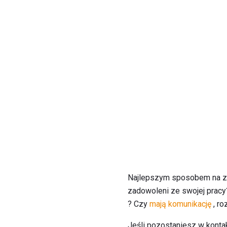
Najlepszym sposobem na za
zadowoleni ze swojej pracy
? Czy
mają komunikację
, r
Jeśli pozostaniesz w kont