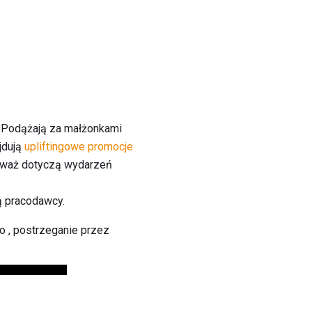
 Podążają za małżonkami
jdują
upliftingowe promocje
ieważ dotyczą wydarzeń
ą pracodawcy.
o , postrzeganie przez