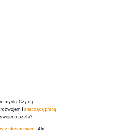
co myślą. Czy są
, rozwojem i
znaczącą pracą
d swojego szefa?
my z utrzymaniem
. Ale