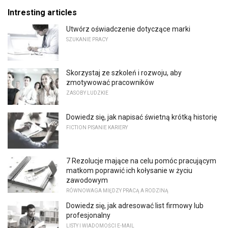
Intresting articles
Utwórz oświadczenie dotyczące marki
SZUKANIE PRACY
Skorzystaj ze szkoleń i rozwoju, aby
zmotywować pracowników
ZASOBY LUDZKIE
Dowiedz się, jak napisać świetną krótką historię
FICTION PISANIE KARIERY
7 Rezolucje mające na celu pomóc pracującym
matkom poprawić ich kołysanie w życiu
zawodowym
RÓWNOWAGA MIĘDZY PRACĄ A RODZINĄ
Dowiedz się, jak adresować list firmowy lub
profesjonalny
LISTY I WIADOMOŚCI E-MAIL