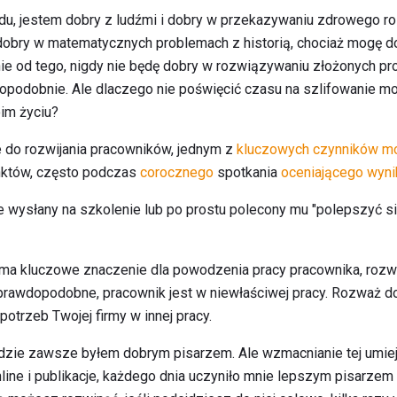
du, jestem dobry z ludźmi i dobry w przekazywaniu zdrowego r
 dobry w matematycznych problemach z historią, chociaż mogę do
ie od tego, nigdy nie będę dobry w rozwiązywaniu złożonych 
podobnie. Ale dlaczego nie poświęcić czasu na szlifowanie mo
oim życiu?
e do rozwijania pracowników, jednym z
kluczowych czynników mo
nktów, często podczas
corocznego
spotkania
oceniającego wyni
e wysłany na szkolenie lub po prostu polecony mu "polepszyć si
ci ma kluczowe znaczenie dla powodzenia pracy pracownika, ro
j prawdopodobne, pracownik jest w niewłaściwej pracy. Rozważ 
potrzeb Twojej firmy w innej pracy.
zie zawsze byłem dobrym pisarzem. Ale wzmacnianie tej umieję
online i publikacje, każdego dnia uczyniło mnie lepszym pisarze