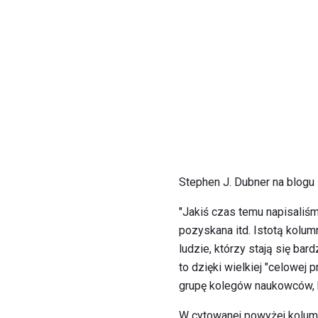
Stephen J. Dubner na blogu
"Jakiś czas temu napisaliśm
pozyskana itd. Istotą kolumn
ludzie, którzy stają się bar
to dzięki wielkiej "celowej
grupę kolegów naukowców, k
W cytowanej powyżej kolumn