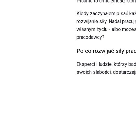
Pisanie to umiejętność, któr
Kiedy zaczynałem pisać ka
rozwijanie siły. Nadal pra
własnym życiu - albo możesz
pracodawcy?
Po co rozwijać siły pra
Eksperci i ludzie, którzy 
swoich słabości, dostarczają