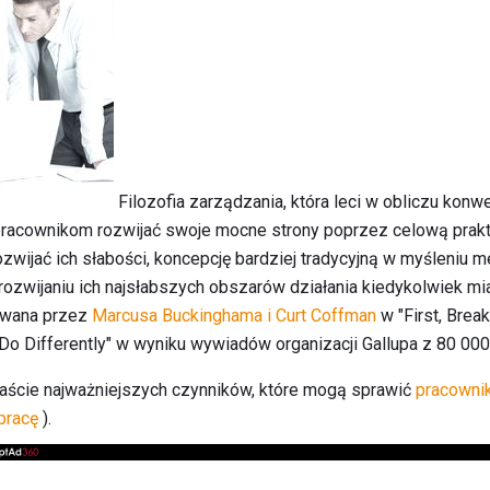
Filozofia zarządzania, która leci w obliczu konw
acownikom rozwijać swoje mocne strony poprzez celową prakty
wijać ich słabości, koncepcję bardziej tradycyjną w myśleniu 
zwijaniu ich najsłabszych obszarów działania kiedykolwiek miał
nowana przez
Marcusa Buckinghama i Curt Coffman
w "First, Break
Do Differently" w wyniku wywiadów organizacji Gallupa z 80 0
naście najważniejszych czynników, które mogą sprawić
pracownik
pracę
).