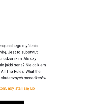
encjonalnego myślenia,
kę. Jest to substytut
menedżerskim. Ale czy
o jakiś sens? Nie całkiem.
 All The Rules: What the
00 skutecznych menedżerów.
om, aby stali się lub