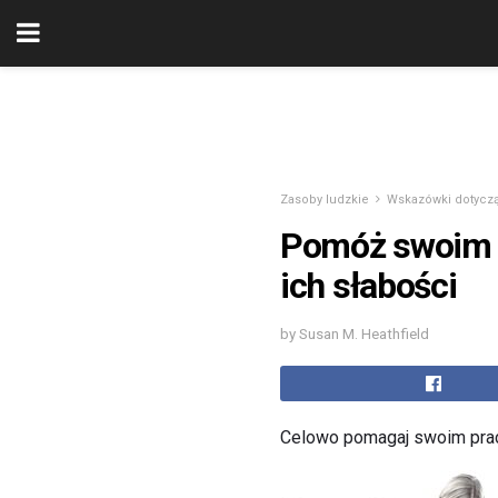
Zasoby ludzkie
Wskazówki dotyczą
Pomóż swoim p
ich słabości
by Susan M. Heathfield
Celowo pomagaj swoim praco