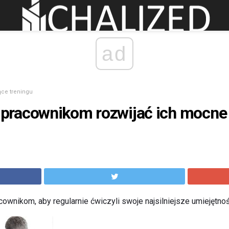
ad
ce treningu
racownikom rozwijać ich mocne s
wnikom, aby regularnie ćwiczyli swoje najsilniejsze umiejętnoś