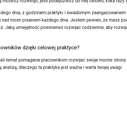
ą możesz rozwinąć, jeśli podejdziesz do niej celowo, kilka razy 
żdego dnia, z godzinami praktyki i świadomym zaangażowaniem
cuję nad moim pisaniem każdego dnia. Jestem pewien, że masz 
. Jaką umiejętność powinieneś rozwijać codziennie, aby rozwija
cowników dzięki celowej praktyce?
badali temat pomagania pracownikom rozwijać swoje mocne stron
 analizę, dlaczego ta praktyka jest ważna i warta twojej uwagi.