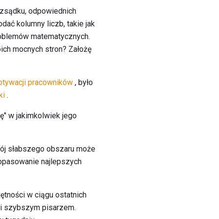
ozsądku, odpowiednich
dać kolumny liczb, takie jak
problemów matematycznych.
ich mocnych stron? Założę
tywacji pracowników
, było
ki
.
ę" w jakimkolwiek jego
zwój słabszego obszaru może
dopasowanie najlepszych
tności w ciągu ostatnich
m i szybszym pisarzem.