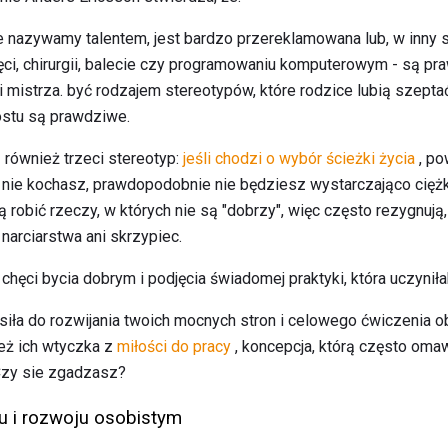
ie nazywamy talentem, jest bardzo przereklamowana lub, w inny 
ci, chirurgii, balecie czy programowaniu komputerowym - są pr
i mistrza. być rodzajem stereotypów, które rodzice lubią szeptać
ostu są prawdziwe.
 również trzeci stereotyp:
jeśli chodzi o wybór ścieżki życia
, po
o nie kochasz, prawdopodobnie nie będziesz wystarczająco cięż
ą robić rzeczy, w których nie są "dobrzy", więc często rezygnują
narciarstwa ani skrzypiec.
chęci bycia dobrym i podjęcia świadomej praktyki, która uczyniła
e siła do rozwijania twoich mocnych stron i celowego ćwiczenia 
też ich wtyczka z
miłości do pracy
, koncepcja, którą często om
Czy sie zgadzasz?
lu i rozwoju osobistym