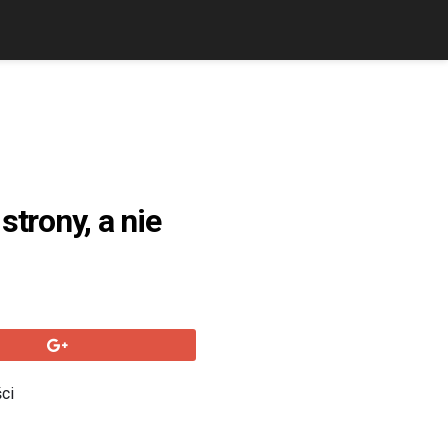
trony, a nie
ci