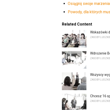
Osiągnij swoje marzenia
Powody, dla których mus
Related Content
Wskazówki d
ZASOBY LUDZKI
Wdrożenie B
ZASOBY LUDZKI
Wszyscy wyg
ZASOBY LUDZKI
Chcesz 16 sp
ZASOBY LUDZKI