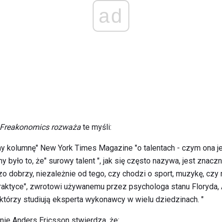
ad
Freakonomics rozważa
te myśli:
y kolumnę" New York Times Magazine "o talentach - czym ona je
y było to, że" surowy talent ", jak się często nazywa, jest znac
dzo dobrzy, niezależnie od tego, czy chodzi o sport, muzykę, czy
 praktyce", zwrotowi używanemu przez psychologa stanu Floryda, 
tórzy studiują eksperta wykonawcy w wielu dziedzinach. "
ie Anders Ericsson stwierdza, że: