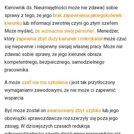
Kierownik ds. Nieumiejętności może nie zdawać sobie
sprawy z tego, że jego
brak zapewnienia jakiegokolwiek
kierunku
lub informacji zwrotnej czyni go złym szefem.
Może myśleć,
że
wzmacnia
swój personel
. Menedżer,
który
zapewnia zbyt duży kierunek i mikrokanał
może czuć
się niepewnie i niepewny swojej własnej pracy. Może nie
zdawać sobie sprawy, że jego kierunek obraża
kompetentnego, bezpiecznego, samodzielnego
pracownika.
A może
szef nie ma szkolenia
i jest tak przytłoczony
wymaganiami zawodowymi, że nie może ci zapewnić
wsparcia.
Być może został on
awansowany zbyt szybko
lub jego
obowiązki sprawozdawcze rozszerzyły się poza jego
zasięg. W dzisiejszych czasach redukcja
odpowiedzialności często dzieli mniej pracowników niż