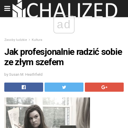
ad
Zasoby ludzkie
Kultura
Jak profesjonalnie radzić sobie
ze złym szefem
by Susan M. Heathfield