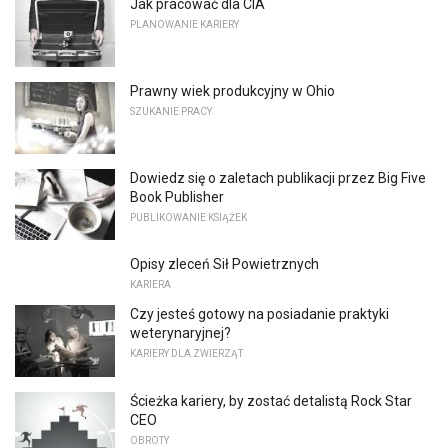
Jak pracować dla CIA
PLANOWANIE KARIERY
Prawny wiek produkcyjny w Ohio
SZUKANIE PRACY
Dowiedz się o zaletach publikacji przez Big Five
Book Publisher
PUBLIKOWANIE KSIĄŻEK
Opisy zleceń Sił Powietrznych
KARIERA
Czy jesteś gotowy na posiadanie praktyki
weterynaryjnej?
KARIERY DLA ZWIERZĄT
Ścieżka kariery, by zostać detalistą Rock Star
CEO
OBROTY