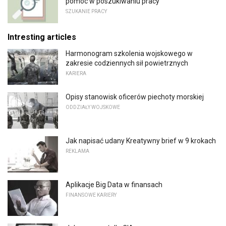
pomóc w poszukiwaniu pracy
SZUKANIE PRACY
Intresting articles
Harmonogram szkolenia wojskowego w
zakresie codziennych sił powietrznych
KARIERA
Opisy stanowisk oficerów piechoty morskiej
ODDZIAŁY WOJSKOWE
Jak napisać udany Kreatywny brief w 9 krokach
REKLAMA
Aplikacje Big Data w finansach
FINANSOWE KARIERY