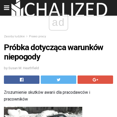
ad
Zasoby ludzkie
Prawo pracy
Próbka dotycząca warunków
niepogody
by Susan M. Heathfield
Zrozumienie skutków awarii dla pracodawców i
pracowników