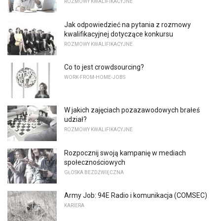
ROZMOWY KWALIFIKACYJNE
Jak odpowiedzieć na pytania z rozmowy
kwalifikacyjnej dotyczące konkursu
ROZMOWY KWALIFIKACYJNE
Co to jest crowdsourcing?
WORK-FROM-HOME-JOBS
W jakich zajęciach pozazawodowych brałeś
udział?
ROZMOWY KWALIFIKACYJNE
Rozpocznij swoją kampanię w mediach
społecznościowych
GŁOSKA BEZDŹWIĘCZNA
Army Job: 94E Radio i komunikacja (COMSEC)
KARIERA