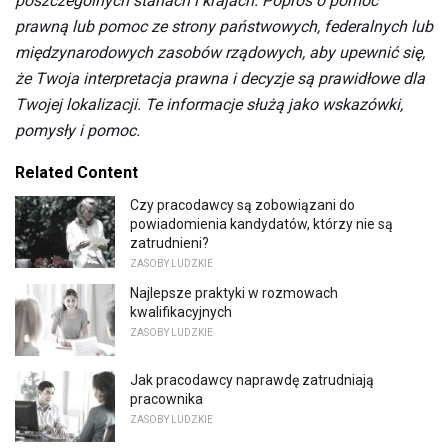
poszczególnych stanach i krajach.
Poproś o pomoc
prawną lub pomoc ze strony państwowych, federalnych lub
międzynarodowych zasobów rządowych, aby upewnić się,
że Twoja interpretacja prawna i decyzje są prawidłowe dla
Twojej lokalizacji.
Te informacje służą jako wskazówki,
pomysły i pomoc.
Related Content
Czy pracodawcy są zobowiązani do
powiadomienia kandydatów, którzy nie są
zatrudnieni?
ZASOBY LUDZKIE
Najlepsze praktyki w rozmowach
kwalifikacyjnych
ZASOBY LUDZKIE
Jak pracodawcy naprawdę zatrudniają
pracownika
ZASOBY LUDZKIE