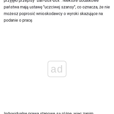
przyjęło przepisy "ban-box-box". Niektóre dodatkowe
państwa mają ustawę "uczciwej szansy", co oznacza, że ​​nie
możesz poprosić wnioskodawcy o wyroki skazujące na
podanie o pracę.
ad
Indywidualne prawa stanowe są różne, więc zanim