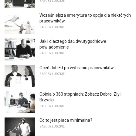
ZASOBY LUDZKIE
Wcześniejsza emerytura to opcja dla niektórych
pracowników
ZASOBY LUDZKIE
Jak i dlaczego dać dwutygodniowe
powiadomienie
ZASOBY LUDZKIE
Oceń Job Fit po wybraniu pracowników
ZASOBY LUDZKIE
Opinia o 360 stopniach: Zobacz Dobro, Zły i
Brzydki
ZASOBY LUDZKIE
Co to jest płaca minimalna?
ZASOBY LUDZKIE