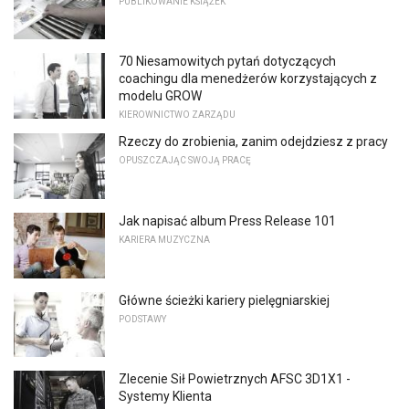
PUBLIKOWANIE KSIĄŻEK
70 Niesamowitych pytań dotyczących
coachingu dla menedżerów korzystających z
modelu GROW
KIEROWNICTWO ZARZĄDU
Rzeczy do zrobienia, zanim odejdziesz z pracy
OPUSZCZAJĄC SWOJĄ PRACĘ
Jak napisać album Press Release 101
KARIERA MUZYCZNA
Główne ścieżki kariery pielęgniarskiej
PODSTAWY
Zlecenie Sił Powietrznych AFSC 3D1X1 -
Systemy Klienta