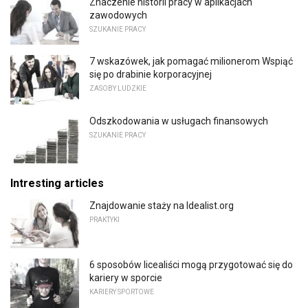
Znaczenie historii pracy w aplikacjach
zawodowych
SZUKANIE PRACY
7 wskazówek, jak pomagać milionerom Wspiąć
się po drabinie korporacyjnej
ZASOBY LUDZKIE
Odszkodowania w usługach finansowych
SZUKANIE PRACY
Intresting articles
Znajdowanie staży na Idealist.org
PRAKTYKI
6 sposobów licealiści mogą przygotować się do
kariery w sporcie
KARIERY SPORTOWE