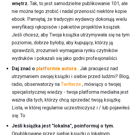
wnętrz.
Tak, to jest samodzielne publikowanie 101, ale
nie można tego zrobić i nadal przenosić niektóre kopie
ebook. Pamiętaj, że tradycyjni wydawcy dokonują wielu
weryfikacji rękopisów i pakietów projektów książek.
Jeśli chcesz, aby Twoja książka utrzymywała się na tym
poziomie, dobrze byłoby, aby kupujący, którzy ją
sprawdzili, zrozumieli wymagania rynku czytników
wydruków i pokazali się jako godni profesjonaliści.
Daj znać o
platformie autora
. Jak pracujesz nad
utrzymaniem swojej książki i siebie przed ludźmi? Blog,
radio, obserwatorzy na
Twitterze
, mówiący o twojej
specjalistycznej wiedzy - twoja platforma medialna jest
ważna dla tych, którzy chcą sprzedać twoją książkę.
Lista, w której regularnie uczestniczysz i / lub pojawiłeś
się. To
Jeśli książka jest "lokalna", poinformuj o tym.
Opublikowane przez siebie książki o lokalnym