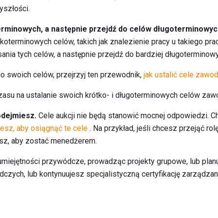
yszłości.
erminowych, a następnie przejdź do celów długoterminowyc
oterminowych celów, takich jak znalezienie pracy u takiego pra
ania tych celów, a następnie przejdź do bardziej długoterminow
do swoich celów, przejrzyj ten przewodnik,
jak ustalić cele zawo
zasu na ustalanie swoich krótko- i długoterminowych celów za
podejmiesz.
Cele aukcji nie będą stanowić mocnej odpowiedzi. C
esz, aby osiągnąć te cele
. Na przykład, jeśli chcesz przejąć rolę
esz, aby zostać menedżerem.
miejętności przywódcze, prowadząc projekty grupowe, lub plan
czych, lub kontynuujesz specjalistyczną certyfikację zarządzan