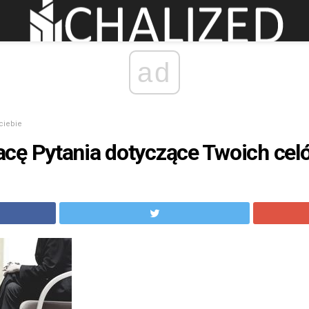
ad
 ciebie
cę Pytania dotyczące Twoich celó