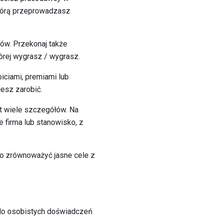
 którą przeprowadzasz
lów. Przekonaj także
tórej wygrasz / wygrasz.
iciami, premiami lub
cesz zarobić.
t wiele szczegółów. Na
e firma lub stanowisko, z
to zrównoważyć jasne cele z
 do osobistych doświadczeń