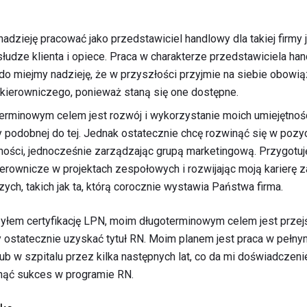
dzieję pracować jako przedstawiciel handlowy dla takiej firmy j
łudze klienta i opiece. Praca w charakterze przedstawiciela han
 do miejmy nadzieję, że w przyszłości przyjmie na siebie obowi
kierowniczego, ponieważ staną się one dostępne.
erminowym celem jest rozwój i wykorzystanie moich umiejętnoś
 podobnej do tej. Jednak ostatecznie chcę rozwinąć się w pozyc
ności, jednocześnie zarządzając grupą marketingową. Przygotuję
erownicze w projektach zespołowych i rozwijając moją karierę
ch, takich jak ta, którą corocznie wystawia Państwa firma.
łem certyfikację LPN, moim długoterminowym celem jest przejści
 ostatecznie uzyskać tytuł RN. Moim planem jest praca w peł
ub w szpitalu przez kilka następnych lat, co da mi doświadczeni
nąć sukces w programie RN.