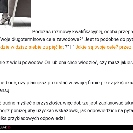
Podczas rozmowy kwalifikacyjnej, osoba prze
są Twoje długoterminowe cele zawodowe?" Jest to podobne do p
dzie widzisz siebie za pięć lat
?" I "
Jakie są twoje cele? przez 
nie z wielu powodów. On lub ona chce wiedzieć, czy masz jakieś
edzieć, czy planujesz pozostać w swojej firmie przez jakiś cza
ansą.
udno myśleć o przyszłości, więc dobrze jest zaplanować takie p
jrz poniżej, aby uzyskać wskazówki, jak odpowiedzieć na pyta
ilka przykładowych odpowiedzi.