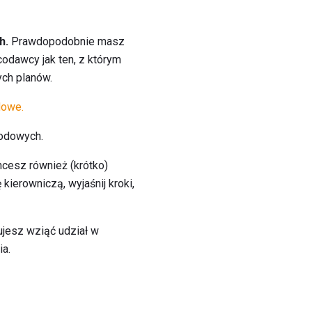
h.
Prawdopodobnie masz
codawcy jak ten, z którym
ych planów.
dowe.
wodowych.
hcesz również (krótko)
 kierowniczą, wyjaśnij kroki,
ujesz wziąć udział w
ia.