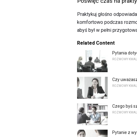
Poświęć czas na prakt
Praktykuj głośno odpowiada
komfortowo podczas rozmowy
abyś był w pełni przygotowa
Related Content
Pytania dot
ROZMOWY KWAL
Czy uważasz
ROZMOWY KWAL
Czego byś sz
ROZMOWY KWAL
Pytanie z wy