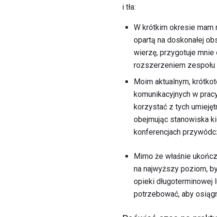
i tła:
W krótkim okresie mam na
opartą na doskonałej obs
wierzę, przygotuje mnie
rozszerzeniem zespołu 
Moim aktualnym, krótkot
komunikacyjnych w pracy
korzystać z tych umiejęt
obejmując stanowiska ki
konferencjach przywódczy
Mimo że właśnie ukończy
na najwyższy poziom, by
opieki długoterminowej l
potrzebować, aby osiąg