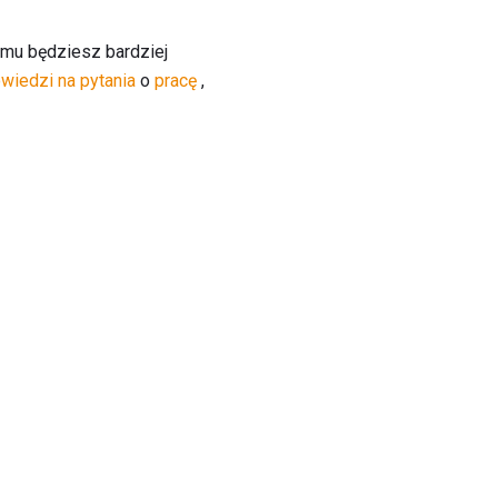
emu będziesz bardziej
owiedzi na pytania
o
pracę
,