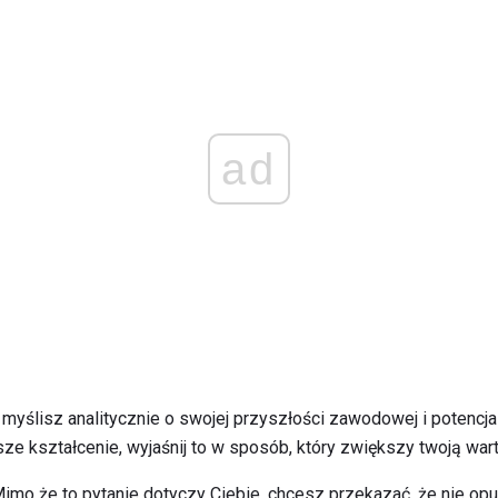
ad
 myślisz analitycznie o swojej przyszłości zawodowej i potencja
lsze kształcenie, wyjaśnij to w sposób, który zwiększy twoją wart
imo że to pytanie dotyczy Ciebie, chcesz przekazać, że nie o