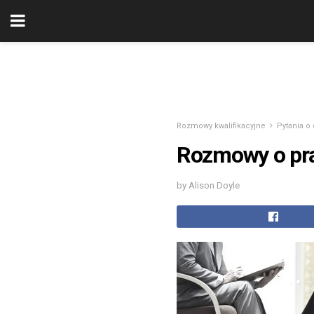
Rozmowy kwalifikacyjne
Pytania o
Rozmowy o pra
by Alison Doyle