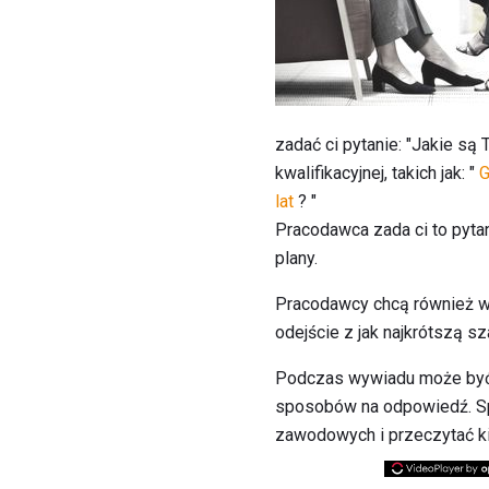
zadać ci pytanie: "Jakie 
kwalifikacyjnej, takich jak: "
G
lat
? "
Pracodawca zada ci to pyta
plany.
Pracodawcy chcą również wi
odejście z jak najkrótszą sz
Podczas wywiadu może być tr
sposobów na odpowiedź. Spó
zawodowych i przeczytać k