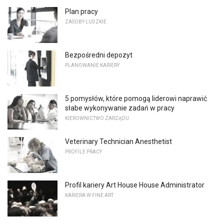
Plan pracy
ZASOBY LUDZKIE
Bezpośredni depozyt
PLANOWANIE KARIERY
5 pomysłów, które pomogą liderowi naprawić
słabe wykonywanie zadań w pracy
KIEROWNICTWO ZARZĄDU
Veterinary Technician Anesthetist
PROFILE PRACY
Profil kariery Art House House Administrator
KARIERA W FINE ART