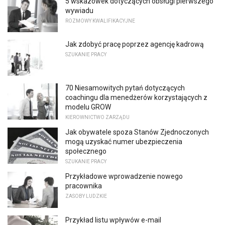
5 wskazówek dotyczących obsługi pierwszego
wywiadu
ROZMOWY KWALIFIKACYJNE
Jak zdobyć pracę poprzez agencję kadrową
SZUKANIE PRACY
70 Niesamowitych pytań dotyczących
coachingu dla menedżerów korzystających z
modelu GROW
KIEROWNICTWO ZARZĄDU
Jak obywatele spoza Stanów Zjednoczonych
mogą uzyskać numer ubezpieczenia
społecznego
SZUKANIE PRACY
Przykładowe wprowadzenie nowego
pracownika
ZASOBY LUDZKIE
Przykład listu wpływów e-mail