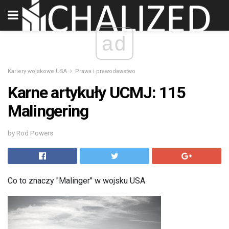
ad
Kariery wojskowe USA
Prawa i prawodawstwo
Karne artykuły UCMJ: 115
Malingering
by Rod Powers
Co to znaczy "Malinger" w wojsku USA