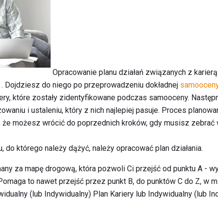
Opracowanie planu działań związanych z karierą
. Dojdziesz do niego po przeprowadzeniu dokładnej
samoocen
iery, które zostały zidentyfikowane podczas samooceny. Następ
waniu i ustaleniu, który z nich najlepiej pasuje. Proces planowani
że ​​możesz wrócić do poprzednich kroków, gdy musisz zebrać w
 do którego należy dążyć, należy opracować plan działania.
any za mapę drogową, która pozwoli Ci przejść od punktu A - w
. Pomaga to nawet przejść przez punkt B, do punktów C do Z, w m
widualny (lub Indywidualny) Plan Kariery lub Indywidualny (lub I