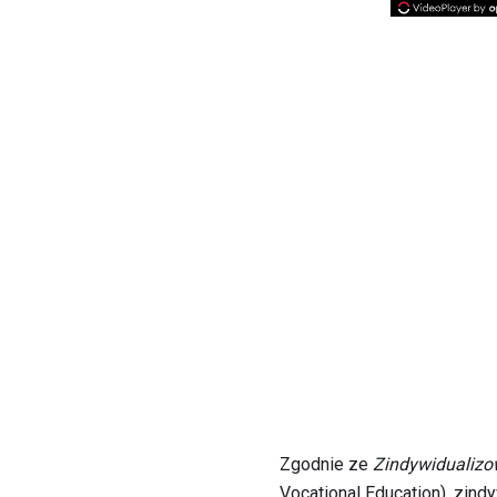
Zgodnie ze
Zindywidualizow
Vocational Education), zind