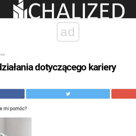
ad
owe
działania dotyczącego kariery
oże mi pomóc?