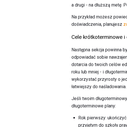
a drugi - na dłuższą metę. 
Na przykład możesz powiedz
doświadczenia, planujesz
z
Cele krótkoterminowe i
Następna sekcja powinna b
odpowiadać sobie nawzajem
dotarcia do twoich celów e
roku lub mniej - i długoter
wykorzystać przyrosty o jed
łatwiejszy do naśladowania.
Jeśli twoim długotermino
długoterminowe plany:
Rok pierwszy: ukończyć m
przyjętym do szkoły pra