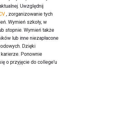
aktualnej. Uwzględnij
CV
, zorganizowanie tych
oleń. Wymień szkoły, w
 lub stopnie. Wymień także
ników lub inne niezapłacone
awodowych. Dzięki
j karierze. Ponownie
ę o przyjęcie do college'u