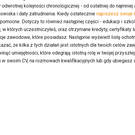
odwrotnej kolejności chronologicznej - od ostatniej do najmniej 
nowiska i daty zatrudnienia. Kiedy ostatecznie
napiszesz swoje 
 pomocne. Dotyczy to również następnej części - edukacji i szk
y, w których uczestniczyłeś, oraz otrzymane kredyty, certyfikaty
cje zawodowe, które posiadasz. Następnie wyświetl listę ochot
zać, że kilka z tych działań jest istotnych dla twoich celów z
nąć umiejętności, które odegrają istotną rolę w twojej przyszłe
 w swoim CV, na rozmowach kwalifikacyjnych lub gdy ubiegasz si