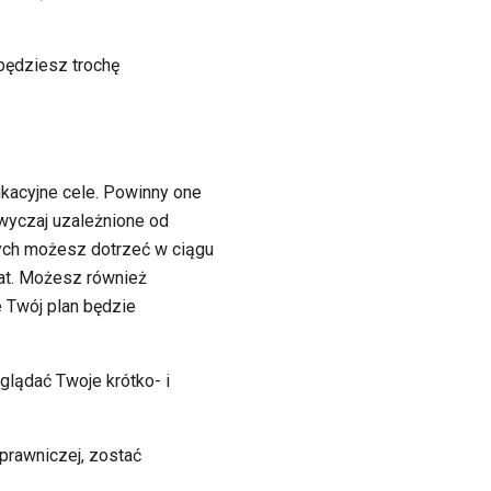
będziesz trochę
acyjne cele. Powinny one
yczaj uzależnione od
rych możesz dotrzeć w ciągu
lat. Możesz również
e Twój plan będzie
glądać Twoje krótko- i
 prawniczej, zostać