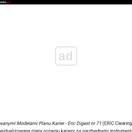
ad
anymi Modelami Planu Karier - Eric Digest nr 71
(ERIC Clearing
ywidualizowane plany rozwoju kariery są niezbędnymi instrument