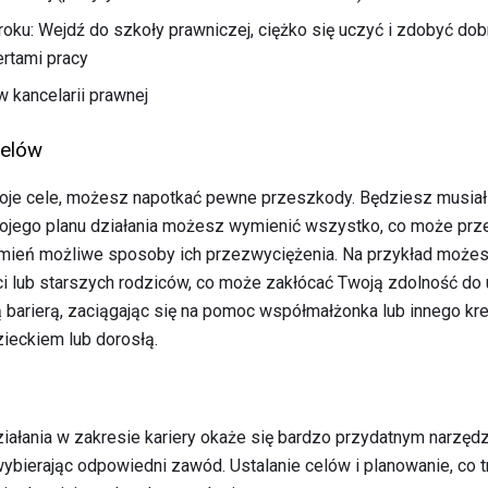
roku: Wejdź do szkoły prawniczej, ciężko się uczyć i zdobyć do
rtami pracy
w kancelarii prawnej
celów
oje cele, możesz napotkać pewne przeszkody. Będziesz musiał
 swojego planu działania możesz wymienić wszystko, co może pr
ymień możliwe sposoby ich przezwyciężenia. Na przykład moż
i lub starszych rodziców, co może zakłócać Twoją zdolność do 
 barierą, zaciągając się na pomoc współmałżonka lub innego 
ieckiem lub dorosłą.
iałania w zakresie kariery okaże się bardzo przydatnym narzędz
wybierając odpowiedni zawód. Ustalanie celów i planowanie, co tr