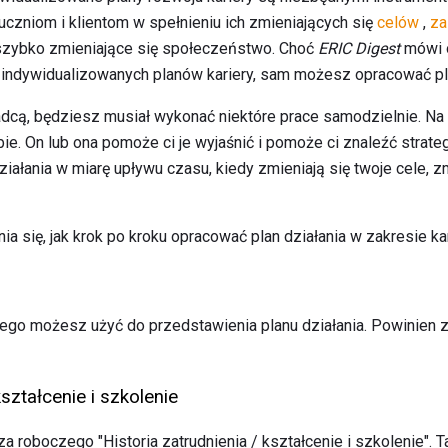
czniom i klientom w spełnieniu ich zmieniających się
celów
,
za
 szybko zmieniające się społeczeństwo. Choć
ERIC Digest
mówi o
zindywidualizowanych planów kariery, sam możesz opracować pl
radcą, będziesz musiał wykonać niektóre prace samodzielnie. Na
bie. On lub ona pomoże ci je wyjaśnić i pomoże ci znaleźć strateg
iałania w miarę upływu czasu, kiedy zmieniają się twoje cele, zm
ia się, jak krok po kroku opracować plan działania w zakresie kar
rego możesz użyć do przedstawienia planu działania. Powinien z
kształcenie i szkolenie
za roboczego "Historia zatrudnienia / kształcenie i szkolenie". 