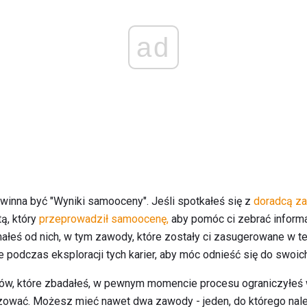
ad
winna być "Wyniki samooceny". Jeśli spotkałeś się z
doradcą 
ą, który
przeprowadził samoocenę,
aby pomóc ci zebrać informa
małeś od nich, w tym zawody, które zostały ci zasugerowane w te
 podczas eksploracji tych karier, aby móc odnieść się do swoich
w, które zbadałeś, w pewnym momencie procesu ograniczyłeś w
alizować. Możesz mieć nawet dwa zawody - jeden, do którego nal