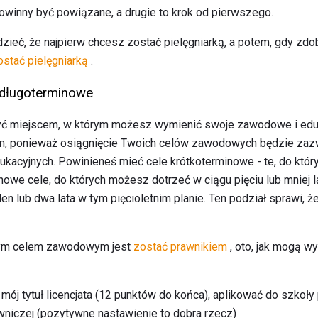
Powinny być powiązane, a drugie to krok od pierwszego.
ieć, że najpierw chcesz zostać pielęgniarką, a potem, gdy zdo
ostać pielęgniarką
.
 długoterminowe
yć miejscem, w którym możesz wymienić swoje zawodowe i eduk
, ponieważ osiągnięcie Twoich celów zawodowych będzie zazw
dukacyjnych. Powinieneś mieć cele krótkoterminowe - te, do któ
minowe cele, do których możesz dotrzeć w ciągu pięciu lub mniej 
en lub dwa lata w tym pięcioletnim planie. Ten podział sprawi, ż
wym celem zawodowym jest
zostać prawnikiem
, oto, jak mogą wy
ój tytuł licencjata (12 punktów do końca), aplikować do szkoły
wniczej (pozytywne nastawienie to dobra rzecz)