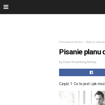
Planowanie kariery
Wybory zawod
Pisanie planu 
by Dawn Rosenberg McKay
Część 1: Co to jest i jak m