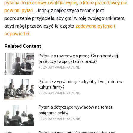
pytania do rozmowy kwalifikacyjnej, o które pracodawcy nie
powinni pytać
. Jedną z najlepszych technik jest
poproszenie przyjaciela, aby grał w rolę twojego ankietera,
abyś mógł przećwiczyć te często
zadawane pytania i
odpowiedzi
.
Related Content
Pytanie o rozmowę o pracę: Co najbardziej
przeoczy twoja ostatnia praca?
ROZMOWY KWALIFIKACYJNE
Pytanie z wywiadu: jaka byłaby Twoja idealna
kultura firmy?
ROZMOWY KWALIFIKACYJNE
Pytania dotyczące wywiadów na temat
osiągania celów
ROZMOWY KWALIFIKACYJNE
Pytanie z wywiadu: Czego oczekujesz od