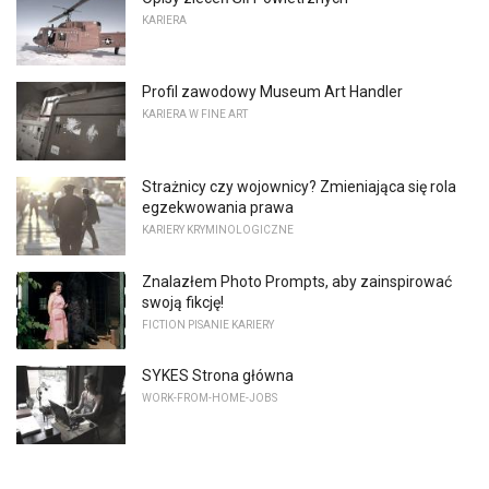
KARIERA
Profil zawodowy Museum Art Handler
KARIERA W FINE ART
Strażnicy czy wojownicy? Zmieniająca się rola
egzekwowania prawa
KARIERY KRYMINOLOGICZNE
Znalazłem Photo Prompts, aby zainspirować
swoją fikcję!
FICTION PISANIE KARIERY
SYKES Strona główna
WORK-FROM-HOME-JOBS