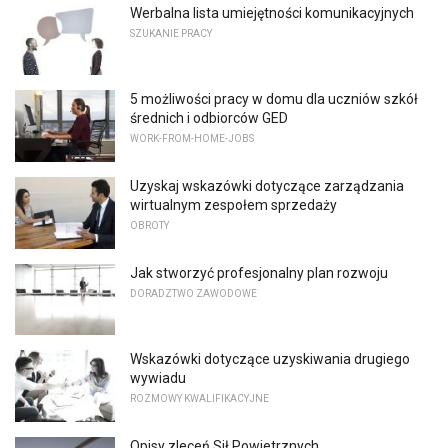
Werbalna lista umiejętności komunikacyjnych
SZUKANIE PRACY
5 możliwości pracy w domu dla uczniów szkół
średnich i odbiorców GED
WORK-FROM-HOME-JOBS
Uzyskaj wskazówki dotyczące zarządzania
wirtualnym zespołem sprzedaży
OBROTY
Jak stworzyć profesjonalny plan rozwoju
DORADZTWO ZAWODOWE
Wskazówki dotyczące uzyskiwania drugiego
wywiadu
ROZMOWY KWALIFIKACYJNE
Opisy zleceń Sił Powietrznych