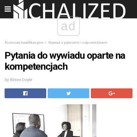
ad
Rozmowy kwalifikacyjne
Wywiad z pytaniami i odpowiedziami
Pytania do wywiadu oparte na
kompetencjach
by Alison Doyle