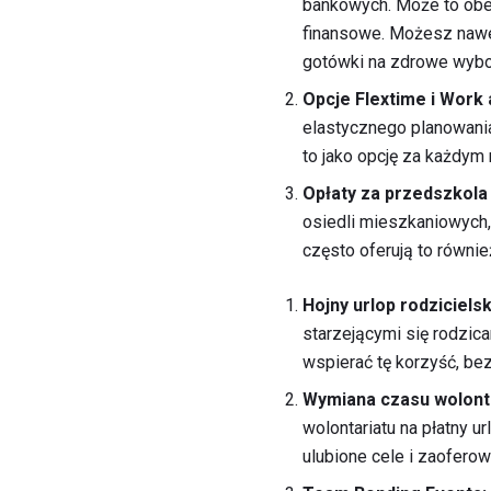
bankowych. Może to obe
finansowe. Możesz nawe
gotówki na zdrowe wybor
Opcje Flextime i Work
elastycznego planowania.
to jako opcję za każdym 
Opłaty za przedszkola 
osiedli mieszkaniowych,
często oferują to równie
Hojny urlop rodzicielsk
starzejącymi się rodzic
wspierać tę korzyść, be
Wymiana czasu wolont
wolontariatu na płatny 
ulubione cele i zaoferow