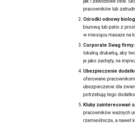
jak i zawodowe cele. Sk
pracowników lub zatrudn
Ośrodki odnowy biologi
biurową lub patio z pro
w miesiącu masaże na k
Corporate Swag firmy:
lokalną drukarką, aby two
je jako zachęty, na imp
Ubezpieczenie dodatk
oferowane pracownikom z
ubezpieczenie dla zwier
potrzebują tego dodatk
Kluby zainteresowań s
pracowników ważnych umi
rzemieślnicze, a nawet