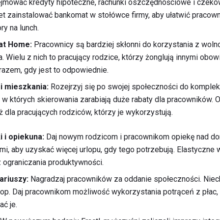
jmować kredyty hipoteczne, rachunki oszczędnościowe i czeko
t zainstalować bankomat w stołówce firmy, aby ułatwić pracow
y na lunch.
 at Home:
Pracownicy są bardziej skłonni do korzystania z wolno
 Wielu z nich to pracujący rodzice, którzy żonglują innymi obo
razem, gdy jest to odpowiednie.
i mieszkania:
Rozejrzyj się po swojej społeczności do komple
 w których skierowania zarabiają duże rabaty dla pracowników. O
ż dla pracujących rodziców, którzy je wykorzystują.
i i opiekuna:
Daj nowym rodzicom i pracownikom opiekę nad dor
ami, aby uzyskać więcej urlopu, gdy tego potrzebują. Elastyczne
z ograniczania produktywności.
ariuszy:
Nagradzaj pracowników za oddanie społeczności. Niec
urlop. Daj pracownikom możliwość wykorzystania potrąceń z płac
ać je.