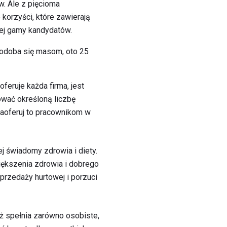
. Ale z pięcioma
korzyści, które zawierają
iej gamy kandydatów.
podoba się masom, oto 25
feruje każda firma, jest
wać określoną liczbę
 Zaoferuj to pracownikom w
ej świadomy zdrowia i diety.
iększenia zdrowia i dobrego
rzedaży hurtowej i porzuci
 spełnia zarówno osobiste,