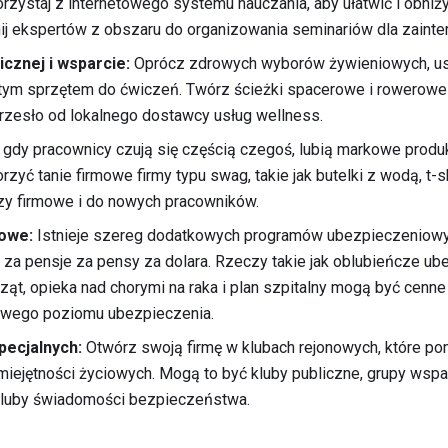
orzystaj z internetowego systemu nauczania, aby ułatwić i obniż
ij ekspertów z obszaru do organizowania seminariów dla zaint
cznej i wsparcie:
Oprócz zdrowych wyborów żywieniowych, us
stym sprzętem do ćwiczeń. Twórz ścieżki spacerowe i rowerowe 
rzesło od lokalnego dostawcy usług wellness.
gdy pracownicy czują się częścią czegoś, lubią markowe produ
rzyć tanie firmowe firmy typu swag, takie jak butelki z wodą, t-sh
rezy firmowe i do nowych pracowników.
owe:
Istnieje szereg dodatkowych programów ubezpieczeniowy
a pensje za pensy za dolara. Rzeczy takie jak oblubieńcze ube
ząt, opieka nad chorymi na raka i plan szpitalny mogą być cenne
owego poziomu ubezpieczenia.
pecjalnych:
Otwórz swoją firmę w klubach rejonowych, które p
ejętności życiowych. Mogą to być kluby publiczne, grupy wspar
 kluby świadomości bezpieczeństwa.