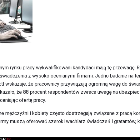
nym rynku pracy wykwalifikowani kandydaci mają tę przewagę. R
świadczenia z wysoko ocenianymi firmami. Jedno badanie na tem
tl wskazuje, że pracownicy przywiązują ogromną wagę do świa
skazało, że 88 procent respondentów zwraca uwagę na ubezpiec
eniając ofertę pracy.
że mężczyźni i kobiety często dostrzegają związane z pracą kor
firmy muszą oferować szeroki wachlarz świadczeń i gratantów, k