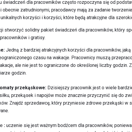
u świadczeń dla pracowników często rozpoczyna się od podstaw
 obecnie zatrudnionymi, pracodawcy mają za zadanie tworzenie 
nikalnych korzyści i korzyści, które będą atrakcyjne dla szerok
ji stworzyć solidny pakiet świadczeń dla pracowników, który s
 pracowników i gratisy.
me:
Jedną z bardziej atrakcyjnych korzyści dla pracowników, jaką o
ieograniczonego czasu na wakacje. Pracownicy muszą przepraco
akacje, ale nie jest to ograniczone do określonej liczby godzin.
iarze godzin.
utomaty przekąskowe:
Dzisiejszy pracownik jest o wiele bardzi
łku, przekąsek i napojów może znacznie przyczynić się do zw
w. Znajdź sprzedawcę, który przyniesie zdrowe przekąski w sp
wane.
le
:
uczenie się jest ważnym bodźcem dla pracowników, ponieważ