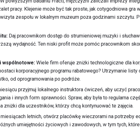
W powyższym badaniu Fractl, mężczyźni zaliczali imprezy integ
 zalet pracy. Klejenie może być tak proste, jak cotygodniowa g
ub wizyta zespołu w lokalnym muzeum poza godzinami szczytu. P
itu:
Daj pracownikom dostęp do strumieniowej muzyki i słuchaw
yższą wydajność. Ten niski profit może pomóc pracownikom sko
 i wspólnotowe:
Wiele firm oferuje zniżki technologiczne dla kor
postaci korporacyjnego programu rabatowego? Utrzymanie listy
stko, od oprogramowania po podróże.
iesiącu przyjmuj lokalnego instruktora ćwiczeń, aby uczyć praco
gania i innych form sprawności. Spraw, aby była to regularna c
a zniżki dla uczestników, którzy chcą kontynuować te zajęcia.
miesiącach letnich, otwórz placówkę wieczorami na potrzeby ed
różnych umiejętności życiowych i zawodowych, w tym tych, któr