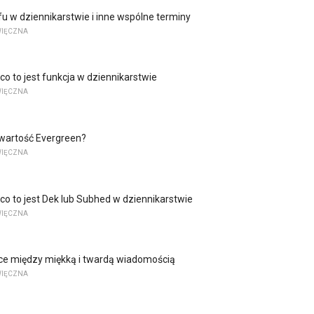
afu w dziennikarstwie i inne wspólne terminy
WIĘCZNA
co to jest funkcja w dziennikarstwie
WIĘCZNA
awartość Evergreen?
WIĘCZNA
 co to jest Dek lub Subhed w dziennikarstwie
WIĘCZNA
ice między miękką i twardą wiadomością
WIĘCZNA