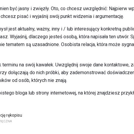
ien być jasny i zwięzły. Oto, co chcesz uwzględnić: Najpierw w
 chcesz pisać i wyjaśnij swój punkt widzenia i argumentację.
sł jest aktualny, ważny, inny i / lub interesujący konkretną publ
liżasz. Wyjaśnij, dlaczego jesteś osobą, która napisała ten utwór.
ie tematem są uzasadnione. Osobista relacja, która może sygnal
 terminu na swój kawałek. Uwzględnij swoje dane kontaktowe, za
orzy dołączają do nich próbki, aby zademonstrować doświadczen
ników od osób, których nie znają.
istego bloga lub strony internetowej, na której znajdziesz przyk
cję rękopisu
WIĘCZNA