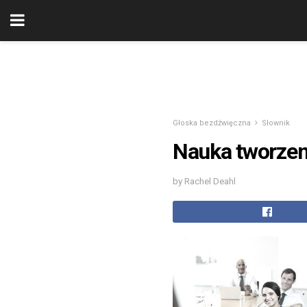
Głoska bezdźwięczna
Słownik
Nauka tworze
by Rachel Deahl