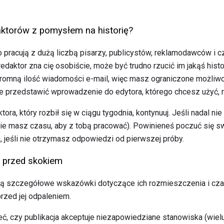
ktorów z pomysłem na historię?
pracują z dużą liczbą pisarzy, publicystów, reklamodawców i cz
redaktor zna cię osobiście, może być trudno rzucić im jakąś histor
gromną ilość wiadomości e-mail, więc masz ograniczone możliwo
że przedstawić wprowadzenie do edytora, którego chcesz użyć, n
tora, który rozbił się w ciągu tygodnia, kontynuuj. Jeśli nadal n
nie masz czasu, aby z tobą pracować). Powinieneś poczuć się sw
 jeśli nie otrzymasz odpowiedzi od pierwszej próby.
 przed skokiem
ają szczegółowe wskazówki dotyczące ich rozmieszczenia i cza
przed jej odpaleniem.
ć, czy publikacja akceptuje niezapowiedziane stanowiska (wielu