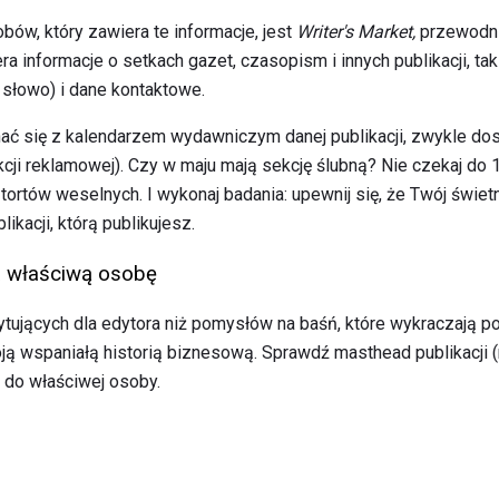
ów, który zawiera te informacje, jest
Writer's Market,
przewodni
ra informacje o setkach gazet, czasopism i innych publikacji, takic
 słowo) i dane kontaktowe.
ać się z kalendarzem wydawniczym danej publikacji, zwykle dos
cji reklamowej). Czy w maju mają sekcję ślubną? Nie czekaj do 1
ortów weselnych. I wykonaj badania: upewnij się, że Twój świet
kacji, którą publikujesz.
a właściwą osobę
rytujących dla edytora niż pomysłów na baśń, które wykraczają po
 wspaniałą historią biznesową. Sprawdź masthead publikacji (red
ę do właściwej osoby.