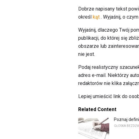
Dobrze napisany tekst powin
określ
kąt
. Wyjaśnij, o czym
Wyjaśnij, dlaczego Twój pomy
publikacji, do której się zb
obszarze lub zainteresowan
nie jest.
Podaj realistyczny szacunek
adres e-mail. Niektórzy aut
redaktorów nie klika załącz
Lepiej umieścić link do osob
Related Content
Poznaj defini
GŁOSKA BEZDŹ