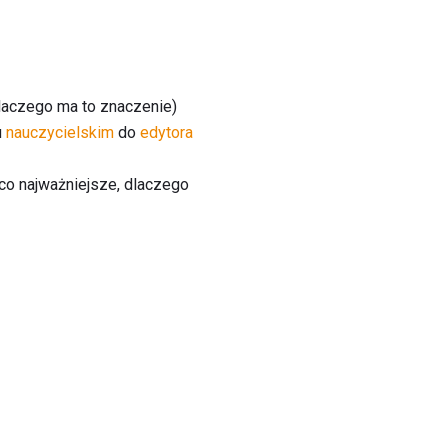
 dlaczego ma to znaczenie)
u
nauczycielskim
do
edytora
co najważniejsze, dlaczego