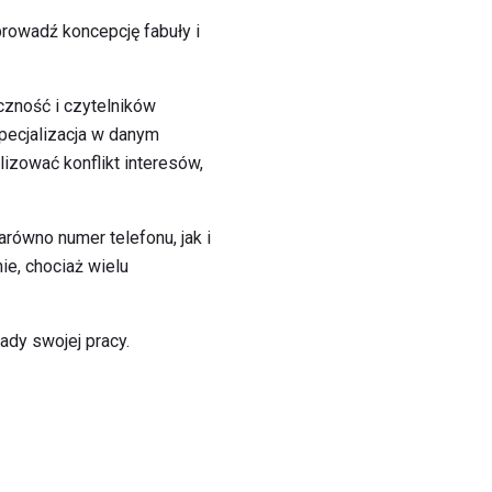
prowadź koncepcję fabuły i
iczność i czytelników
 Specjalizacja w danym
izować konflikt interesów,
równo numer telefonu, jak i
ie, chociaż wielu
łady swojej pracy.