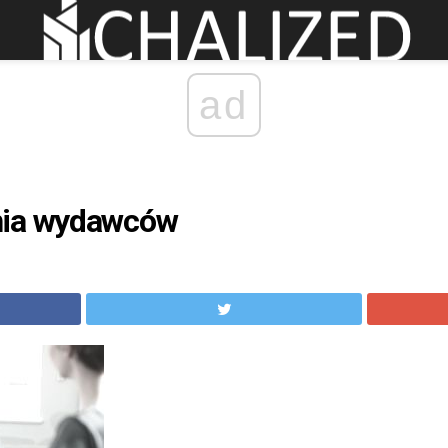
ad
nia wydawców