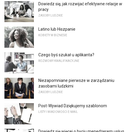
Dowiedz się, jak rozwijać efektywne relacje w
pracy
ZASOBY LUDZKIE
Latino lub Hiszpanie
KOBIETY W BIZNESIE
Czego byś szukał u aplikanta?
ROZMOWY KWALIFIKACYJNE
Niezapomniane pierwsze w zarządzaniu
zasobami ludzkimi
ZASOBY LUDZKIE
Post-Wywiad Dziękujemy szablonom
LISTY I WIADOMOŚCI E-MAIL
Dowiedz się więcej o byciu menedżerem usług