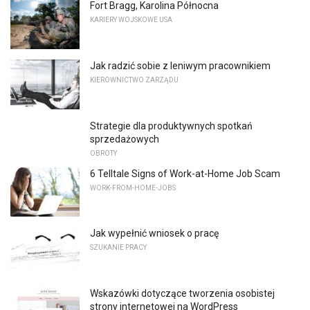
Fort Bragg, Karolina Północna
KARIERY WOJSKOWE USA
Jak radzić sobie z leniwym pracownikiem
KIEROWNICTWO ZARZĄDU
Strategie dla produktywnych spotkań
sprzedażowych
OBROTY
6 Telltale Signs of Work-at-Home Job Scam
WORK-FROM-HOME-JOBS
Jak wypełnić wniosek o pracę
SZUKANIE PRACY
Wskazówki dotyczące tworzenia osobistej
strony internetowej na WordPress