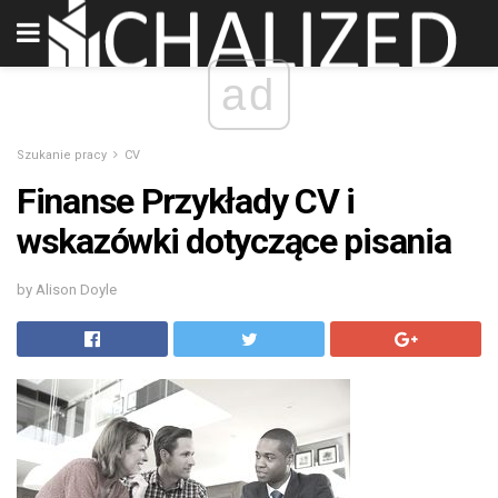
ad
Szukanie pracy
CV
Finanse Przykłady CV i
wskazówki dotyczące pisania
by Alison Doyle