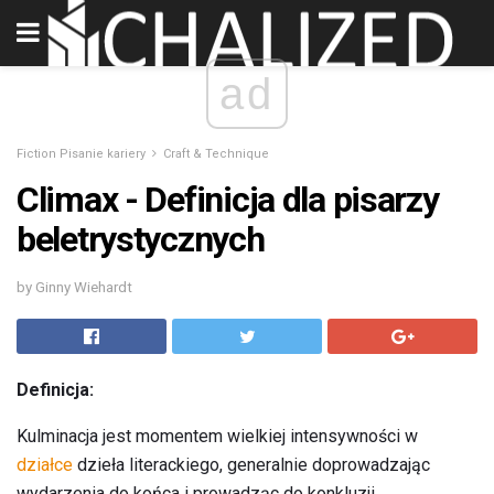
ad
Fiction Pisanie kariery
Craft & Technique
Climax - Definicja dla pisarzy
beletrystycznych
by Ginny Wiehardt
Definicja:
Kulminacja jest momentem wielkiej intensywności w
działce
dzieła literackiego, generalnie doprowadzając
wydarzenia do końca i prowadząc do konkluzji.