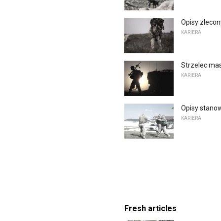
Opisy zleco
KARIERA
Strzelec ma
KARIERA
Opisy stanow
KARIERA
Fresh articles