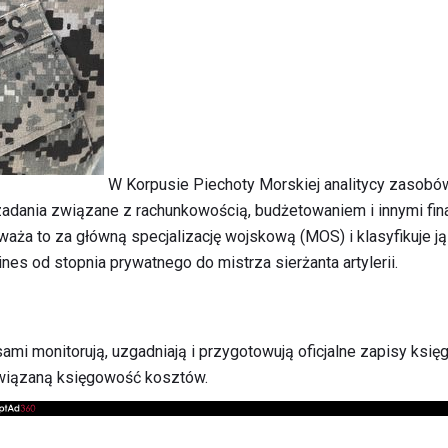
W Korpusie Piechoty Morskiej analitycy zasobó
 zadania związane z rachunkowością, budżetowaniem i innymi fin
waża to za główną specjalizację wojskową (MOS) i klasyfikuje j
nes od stopnia prywatnego do mistrza sierżanta artylerii.
sami monitorują, uzgadniają i przygotowują oficjalne zapisy ksi
powiązaną księgowość kosztów.