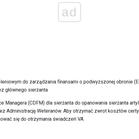
ad
oleniowym do zarządzania finansami o podwyższonej obronie (E
zez głównego sierżanta
nce Managera (CDFM) dla sierżanta do opanowania sierżanta artyl
zez Administrację Weteranów. Aby otrzymać zwrot kosztów certyf
kować się do otrzymania świadczeń VA.