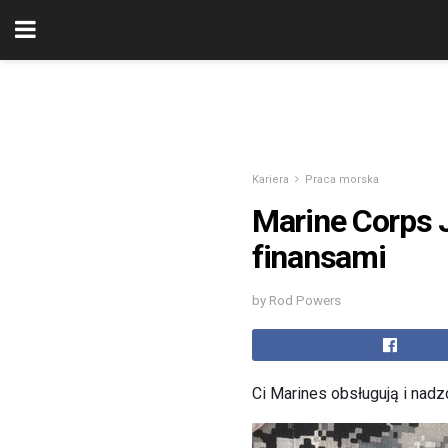
Kariera
Praca morska
Marine Corps 
finansami
by Rod Powers
Ci Marines obsługują i nadzo