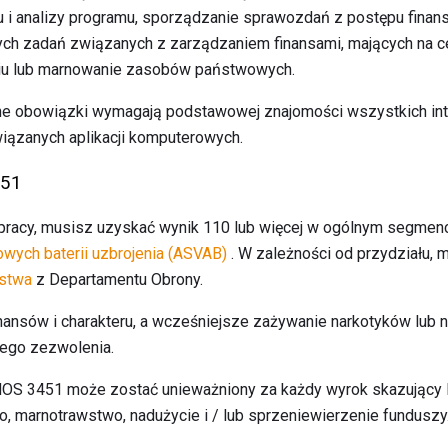
 i analizy programu, sporządzanie sprawozdań z postępu finans
ch zadań związanych z zarządzaniem finansami, mających na c
iu lub marnowanie zasobów państwowych.
e obowiązki wymagają podstawowej znajomości wszystkich in
wiązanych aplikacji komputerowych.
451
j pracy, musisz uzyskać wynik 110 lub więcej w ogólnym segme
wych baterii uzbrojenia (ASVAB)
. W zależności od przydziału,
stwa
z Departamentu Obrony.
nansów i charakteru, a wcześniejsze zażywanie narkotyków lub
iego zezwolenia.
OS 3451 może zostać unieważniony za każdy wyrok skazujący l
o, marnotrawstwo, nadużycie i / lub sprzeniewierzenie funduszy