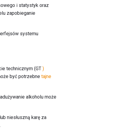
owego i statystyk oraz
elu zapobieganie
terfejsów systemu
ncie technicznym (GT
)
 może być potrzebne
tajne
 nadużywanie alkoholu może
ub niesłuszną karę za
.