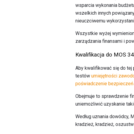
wsparcia wykonania budżetu
wszelkich innych powiązany
nieuczciwemu wykorzystan
Wszystkie wyżej wymienion
zarządzania finansami i po
Kwalifikacja do MOS 3
Aby kwalifikować się do te
testów
umiejętności zawodo
poświadczenie bezpieczeń
Obejmuje to sprawdzenie fi
uniemożliwić uzyskanie tak
Według uznania dowódcy, M
kradzież, kradzież, oszustw