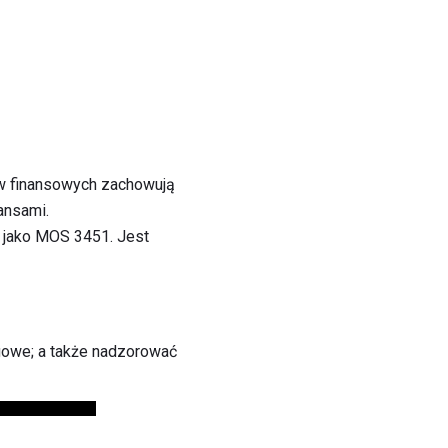
w finansowych zachowują
ansami.
ą jako MOS 3451. Jest
ęgowe; a także nadzorować